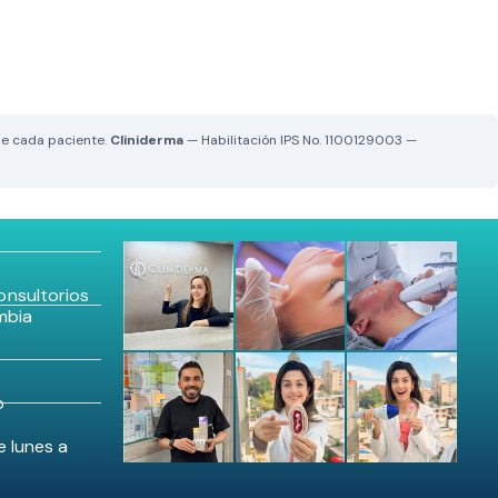
de cada paciente.
Cliniderma
— Habilitación IPS No. 1100129003 —
nsultorios
mbia
o
e lunes a