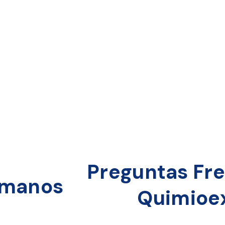
Preguntas Fr
n manos
Quimioex