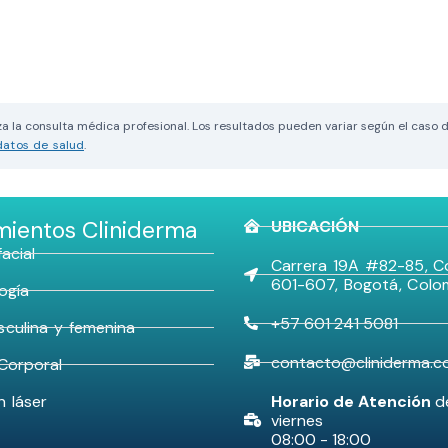
a la consulta médica profesional. Los resultados pueden variar según el caso 
datos de salud
.
mientos Cliniderma
UBICACIÓN
acial
Carrera 19A #82-85, Co
601-607, Bogotá, Colo
ogía
+57 601 241 5081
sculina y femenina
contacto@cliniderma.c
Corporal
n láser
Horario de Atención
d
viernes
08:00 - 18:00