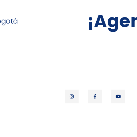
¡Agen
ogotá