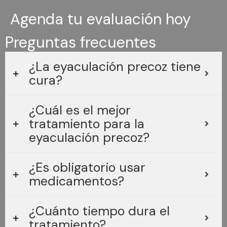
neuromuscular implicado en el reflejo eyaculatorio; en casos
Agenda tu evaluación hoy
de eyaculación precoz asociada a disfunción muscular,
contribuye a optimizar coordinación, resistencia y control
voluntario.
Preguntas frecuentes
¿La eyaculación precoz tiene
Conocer más
cura?
¿Cuál es el mejor
tratamiento para la
eyaculación precoz?
¿Es obligatorio usar
medicamentos?
¿Cuánto tiempo dura el
tratamiento?