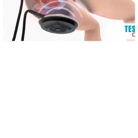
0
 +
AÑOS
+
0
PACIENTES
0
%
SATISFACCIÓN
0
%
EXPERTOS