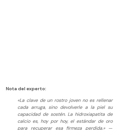
PACIENTES
0
%
SATISFACCIÓN
0
%
EXPERTOS
Nota del experto:
«La clave de un rostro joven no es rellenar
cada arruga, sino devolverle a la piel su
capacidad de sostén. La hidroxiapatita de
calcio es, hoy por hoy, el estándar de oro
para recuperar esa firmeza perdida.»
—