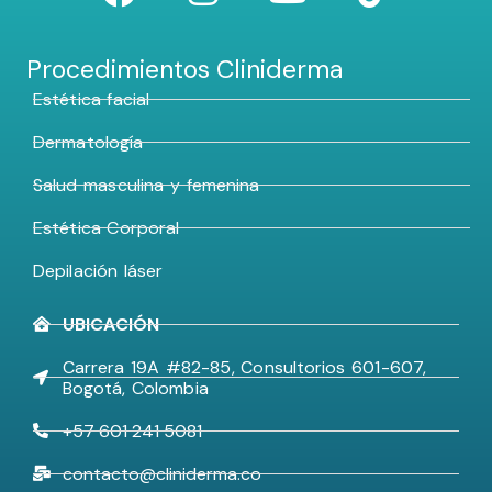
Procedimientos Cliniderma
Estética facial
Dermatología
Salud masculina y femenina
Estética Corporal
Depilación láser
UBICACIÓN
Carrera 19A #82-85, Consultorios 601-607,
Bogotá, Colombia
+57 601 241 5081
contacto@cliniderma.co