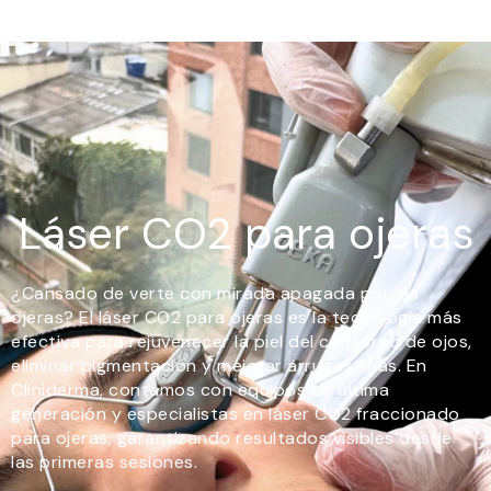
Láser CO2 para ojeras
¿Cansado de verte con mirada apagada por las
ojeras? El láser CO2 para ojeras es la tecnología más
efectiva para rejuvenecer la piel del contorno de ojos,
eliminar pigmentación y mejorar arrugas finas. En
Cliniderma, contamos con equipos de última
generación y especialistas en láser CO2 fraccionado
para ojeras, garantizando resultados visibles desde
las primeras sesiones.