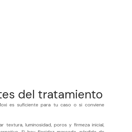
0
0
%
0
%
TES
SATISFACCIÓN
EXPERTOS
tes del tratamiento
Moxi es suficiente para tu caso o si conviene
r textura, luminosidad, poros y firmeza inicial,
ernativa. Si hay flacidez marcada, pérdida de