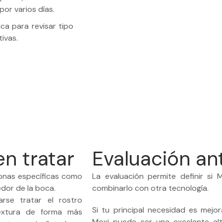
or varios días.
ca para revisar tipo
0
 +
+
tivas.
AÑOS
PACIEN
n tratar
Evaluación an
onas específicas como
La evaluación permite definir si 
edor de la boca.
combinarlo con otra tecnología.
darse tratar el rostro
Si tu principal necesidad es mejora
extura de forma más
Moxi puede ser una excelente alt