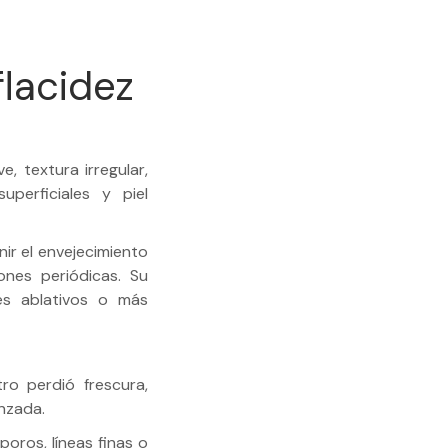
flacidez
e, textura irregular,
uperficiales y piel
r el envejecimiento
ones periódicas. Su
es ablativos o más
ro perdió frescura,
anzada.
oros, líneas finas o