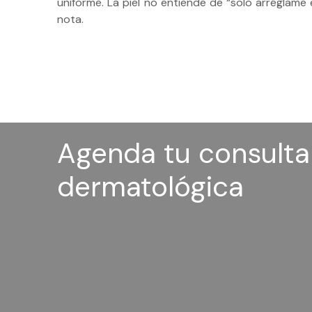
uniforme. La piel no entiende de “solo arréglame
nota.
Agenda tu consulta
dermatológica