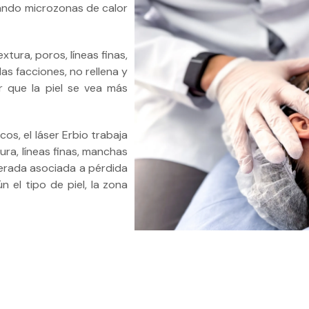
erando microzonas de calor
extura, poros, líneas finas,
las facciones, no rellena y
r que la piel se vea más
s, el láser Erbio trabaja
tura, líneas finas, manchas
oderada asociada a pérdida
 el tipo de piel, la zona