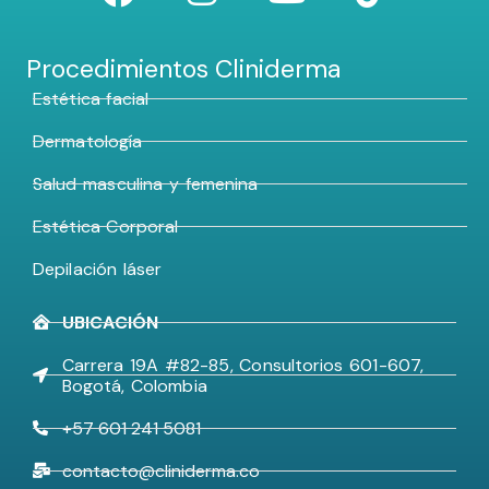
Procedimientos Cliniderma
Estética facial
Dermatología
Salud masculina y femenina
Estética Corporal
Depilación láser
UBICACIÓN
Carrera 19A #82-85, Consultorios 601-607,
Bogotá, Colombia
+57 601 241 5081
contacto@cliniderma.co